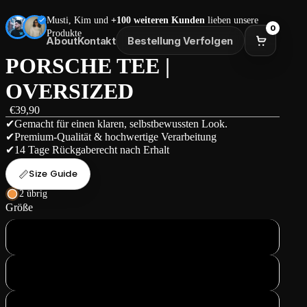
Musti, Kim und
+100 weiteren Kunden
lieben unsere
0
Produkte
About
Kontakt
Bestellung Verfolgen
PORSCHE TEE |
OVERSIZED
€39,90
✔Gemacht für einen klaren, selbstbewussten Look.
✔Premium-Qualität & hochwertige Verarbeitung
✔14 Tage Rückgaberecht nach Erhalt
📏
Size Guide
2 übrig
Größe
M
L