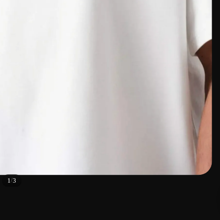
/
1
3