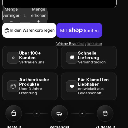
XL
Menge
Menge
verringern
erhöhen
In den Warenkorb legen
Weitere Bezahlmöglichkeiten
Über 100+
Schnelle
⭐
🚚
Kunden
Lieferung
Vertrauen uns
Versand täglich
Authentische
Für Klamotten
Produkte
Liebhaber
📦
❤️
Über 3 Jahre
entwickelt aus
Erfahrung
Leidenschaft
Bestellt
Versendet
Zugestellt