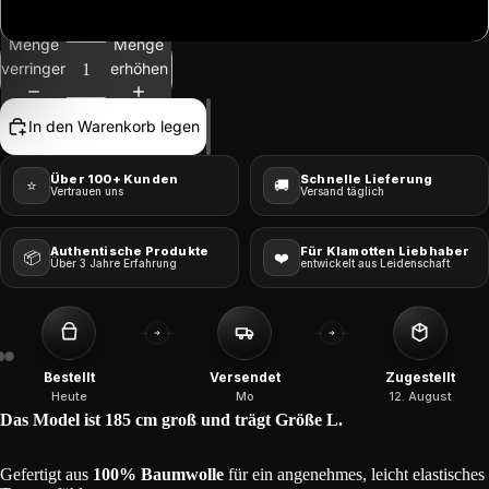
XL
Menge
Menge
verringern
erhöhen
In den Warenkorb legen
Über 100+ Kunden
Schnelle Lieferung
⭐
🚚
Vertrauen uns
Versand täglich
Authentische Produkte
Für Klamotten Liebhaber
📦
❤️
Über 3 Jahre Erfahrung
entwickelt aus Leidenschaft
Bestellt
Versendet
Zugestellt
Heute
Mo
12. August
Das Model ist 185 cm groß und trägt Größe L.
Gefertigt aus
100% Baumwolle
für ein angenehmes, leicht elastisches