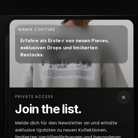
Ja, nach deiner Bestellung erhältst du eine Bestätigung per E-
Mail. Sobald dein Paket versendet wurde, bekommst du
zusätzlich die Versandinformationen.
MAMIK COUTURE
NEWSLETTER
Erfahre als Erste:r von neuen Pieces,
NEWSLETTER
exklusiven Drops und limitierten
Restocks.
Exklusive Updates
von
Mamik
Neue Drops, exklusive Releases und besondere
Updates direkt per Mail.
PRIVATE ACCESS
Join the list.
Melde dich für den Newsletter an und erhalte
Jetzt anmelden
exklusive Updates zu neuen Kollektionen,
limitierten Veröffentlichungen und besonderen