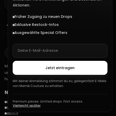
Aktionen.
Früher Zugang zu neuen Drops
Exklusive Restock-Infos
Ausgewählte Special Offers
PREMIUM T-SHIRTS MIT MODERNEM LOOK
Mamik Couture steht für klare Ästhetik, starke Präsenz
Jetzt eintragen
und moderne Premium-T-Shirts mit einem cleanen,
hochwertigen Auftritt.
Mit deiner Anmeldung stimmst du zu, gelegentlich E-Mails
von Mamik Couture zu erhalten.
Navigation
Home
Premium pieces. Limited drops. First access.
Vielleicht später
Shop
About