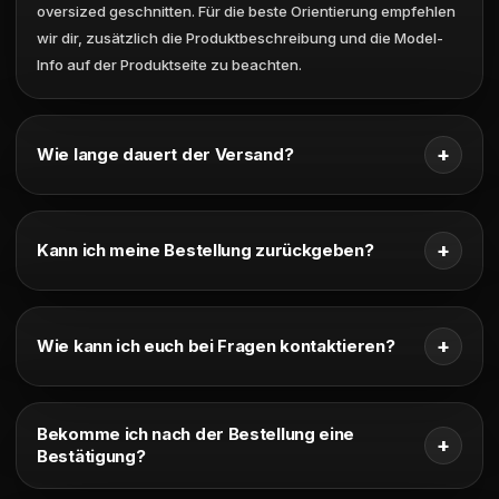
oversized geschnitten. Für die beste Orientierung empfehlen
wir dir, zusätzlich die Produktbeschreibung und die Model-
Info auf der Produktseite zu beachten.
+
Wie lange dauert der Versand?
Die Versandzeit beträgt in der Regel 2 bis 3 Werktage. Sobald
deine Bestellung versendet wurde, erhältst du die
+
Kann ich meine Bestellung zurückgeben?
entsprechenden Versandinformationen.
Ja, du hast ein 14 Tage Rückgaberecht. Wichtig ist, dass die
Ware ungetragen und in einem einwandfreien Zustand bleibt.
+
Wie kann ich euch bei Fragen kontaktieren?
Bei Fragen zu deiner Bestellung, zu Produkten oder allgemein
zur Brand kannst du uns jederzeit über die Kontaktseite
Bekomme ich nach der Bestellung eine
+
erreichen. Wir melden uns schnellstmöglich bei dir zurück.
Bestätigung?