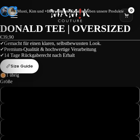
0
Musti, Kim und
+100 weiteren Kunden
lieben unsere Produkte
DONALD TEE | OVERSIZED
€39,90
✔Gemacht für einen klaren, selbstbewussten Look.
✔Premium-Qualität & hochwertige Verarbeitung
✔14 Tage Rückgaberecht nach Erhalt
📏
Size Guide
1 übrig
Größe
S
M
L