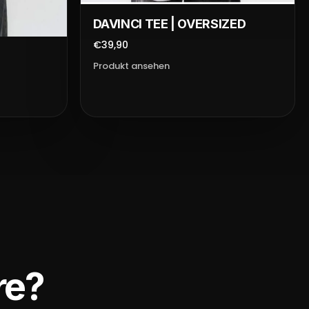
DAVINCI TEE | OVERSIZED
€39,90
Produkt ansehen
re?