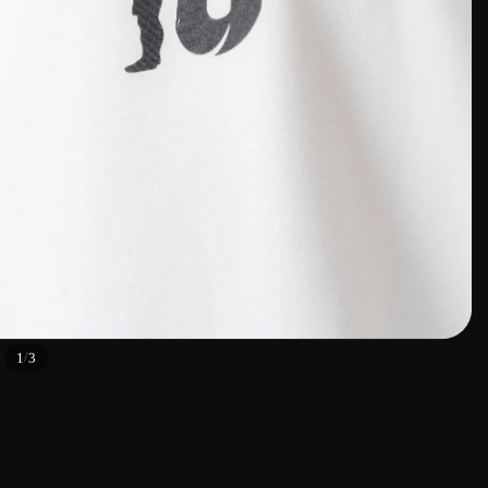
/
1
3