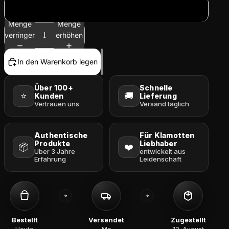
XL
Menge
Menge
verringern
erhöhen
In den Warenkorb legen
Über 100+
Schnelle
⭐
🚚
Kunden
Lieferung
Vertrauen uns
Versand täglich
Authentische
Für Klamotten
Produkte
Liebhaber
📦
❤️
Über 3 Jahre
entwickelt aus
Erfahrung
Leidenschaft
Bestellt
Versendet
Zugestellt