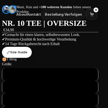
Musti, Kim und
+100 weiteren Kunden
lieben unsere
0
Produkte
About
Kontakt
Bestellung Verfolgen
NR. 10 TEE | OVERSIZE
€34,90
✔Gemacht für einen klaren, selbstbewussten Look.
✔Premium-Qualität & hochwertige Verarbeitung
✔14 Tage Rückgaberecht nach Erhalt
📏
Size Guide
1 übrig
Größe
S
M
L